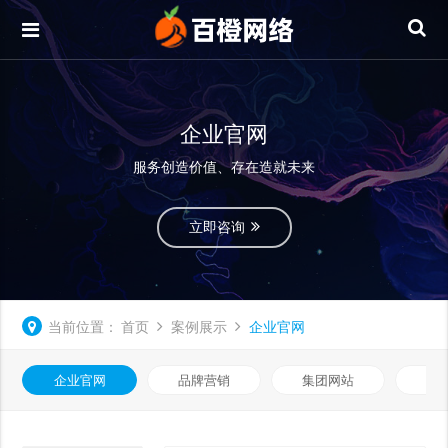
企业官网
服务创造价值、存在造就未来
立即咨询
当前位置：
首页
案例展示
企业官网
企业官网
品牌营销
集团网站
微