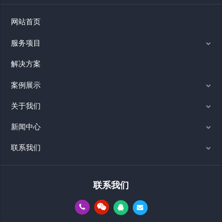
网站首页
服务项目
解决方案
案例展示
关于我们
新闻中心
联系我们
联系我们