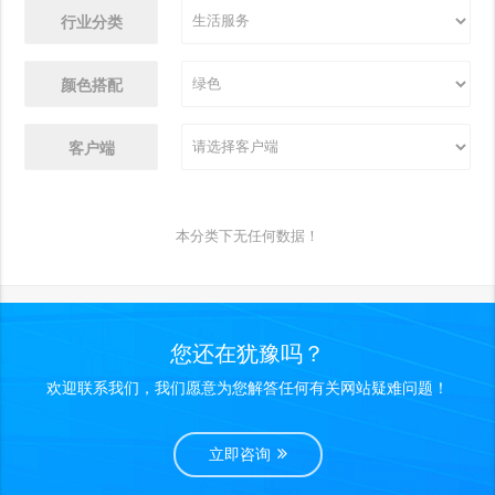
行业分类
颜色搭配
客户端
本分类下无任何数据！
您还在犹豫吗？
欢迎联系我们，我们愿意为您解答任何有关网站疑难问题！
立即咨询