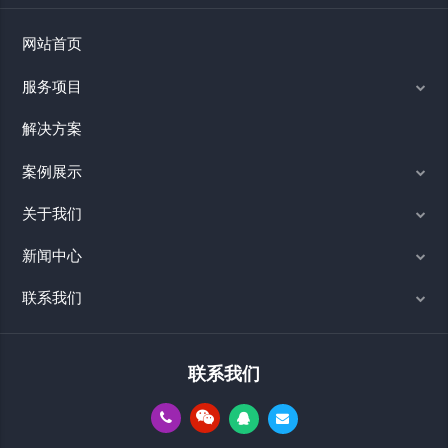
网站首页
服务项目
解决方案
案例展示
关于我们
新闻中心
联系我们
联系我们