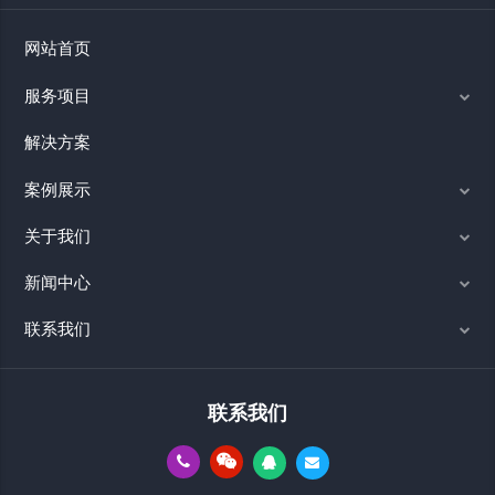
网站首页
服务项目
解决方案
案例展示
关于我们
新闻中心
联系我们
联系我们