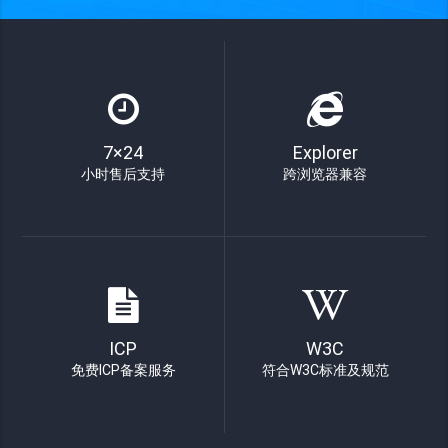
7×24
Explorer
小时售后支持
跨浏览器兼容
ICP
W3C
免费ICP备案服务
符合W3C标准及规范