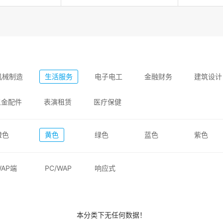
机械制造
生活服务
电子电工
金融财务
建筑设计
五金配件
表演租赁
医疗保健
橙色
黄色
绿色
蓝色
紫色
WAP端
PC/WAP
响应式
本分类下无任何数据！