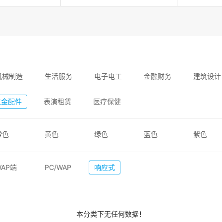
机械制造
生活服务
电子电工
金融财务
建筑设计
五金配件
表演租赁
医疗保健
橙色
黄色
绿色
蓝色
紫色
WAP端
PC/WAP
响应式
本分类下无任何数据！