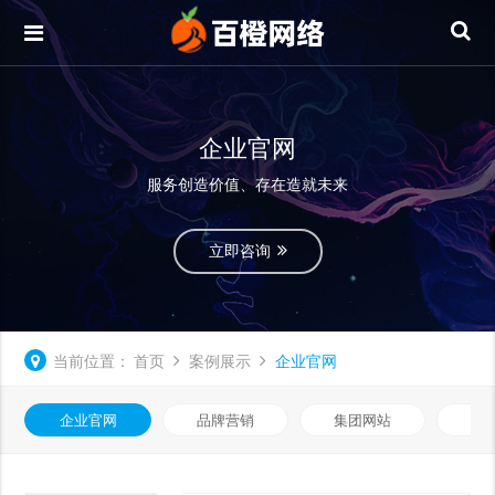
企业官网
服务创造价值、存在造就未来
立即咨询
当前位置：
首页
案例展示
企业官网
企业官网
品牌营销
集团网站
微