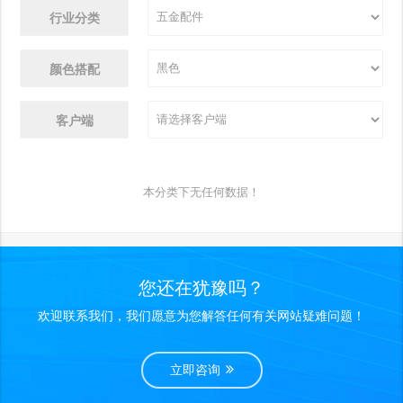
行业分类
颜色搭配
客户端
本分类下无任何数据！
您还在犹豫吗？
欢迎联系我们，我们愿意为您解答任何有关网站疑难问题！
立即咨询