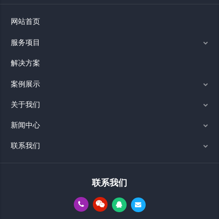
网站首页
服务项目
解决方案
案例展示
关于我们
新闻中心
联系我们
联系我们