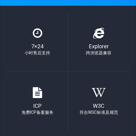
7×24
Explorer
小时售后支持
跨浏览器兼容
ICP
W3C
免费ICP备案服务
符合W3C标准及规范