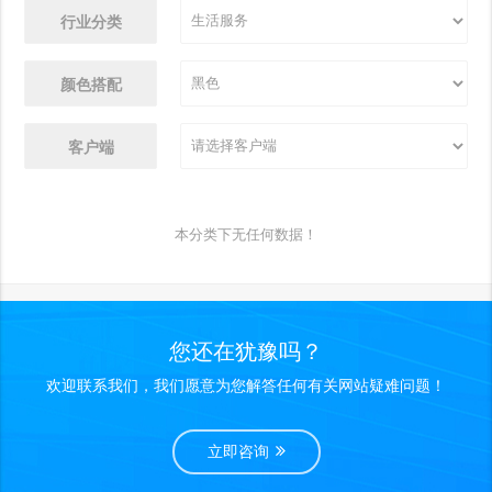
行业分类
颜色搭配
客户端
本分类下无任何数据！
您还在犹豫吗？
欢迎联系我们，我们愿意为您解答任何有关网站疑难问题！
立即咨询